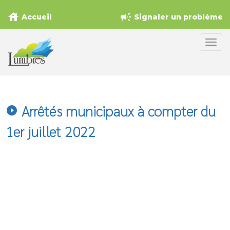
house
campaign
Accueil
Signaler un problème
Arrêtés municipaux à compter du
play_circle_filled
1er juillet 2022