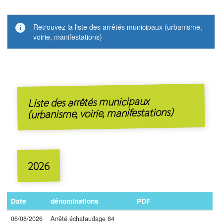
info
Retrouvez la liste des arrêtés municipaux (urbanisme,
voirie, manifestations)
Liste des arrêtés municipaux
(urbanisme, voirie, manifestations)
2026
Date
dénominations
PDF
06/08/2026
Arrêté échafaudage 84