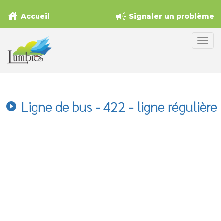
house
campaign
Accueil
Signaler un problème
Ligne de bus - 422 - ligne régulière
play_circle_filled