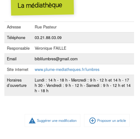
La médiathèque
Adresse
Rue Pasteur
Téléphone
03.21.88.03.09
Responsable
Véronique FAILLE
Email
biblilumbres@gmail.com
Site internet
www.plume-mediatheques.fr/lumbres
Horaires
Lundi : 14 h - 18 h - Mercredi : 9 h - 12 h et 14 h - 17
d’ouverture
h 30 - Vendredi : 9 h - 12 h - Samedi : 9 h - 12 h et 14
h - 18 h
warning
add_circle_outline
Suggérer une modification
Proposer un article