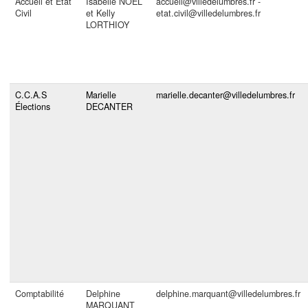
Accueil et Etat
Isabelle NOEL
accueil@villedelumbres.fr -
Civil
et Kelly
etat.civil@villedelumbres.fr
LORTHIOY
C.C.A.S
Marielle
marielle.decanter@villedelumbres.fr
Élections
DECANTER
Comptabilité
Delphine
delphine.marquant@villedelumbres.fr
MARQUANT