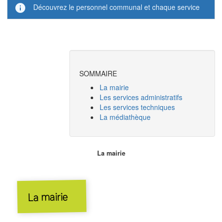
info
Découvrez le personnel communal et chaque service
SOMMAIRE
La mairie
Les services administratifs
Les services techniques
La médiathèque
La mairie
La mairie