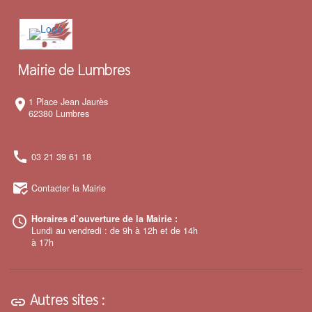
Mairie de Lumbres
1 Place Jean Jaurès
room
62380 Lumbres
call
03 21 39 61 18
mark_email_read
Contacter la Mairie
Horaires d’ouverture de la Mairie :
access_time
Lundi au vendredi : de 9h à 12h et de 14h
à 17h
Autres sites :
link