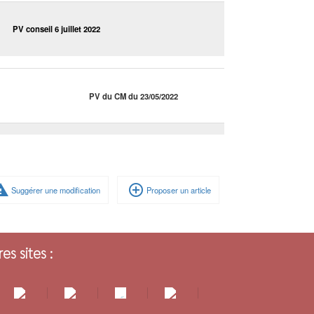
PV conseil 6 juillet 2022
PV du CM du 23/05/2022
ning
add_circle_outline
Suggérer une modification
Proposer un article
es sites :