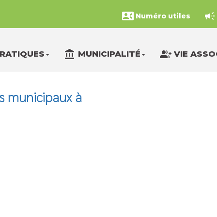
contact_phone
campaign
Numéro utiles
account_balance
group_add
PRATIQUES
MUNICIPALITÉ
VIE ASSO
ls municipaux à