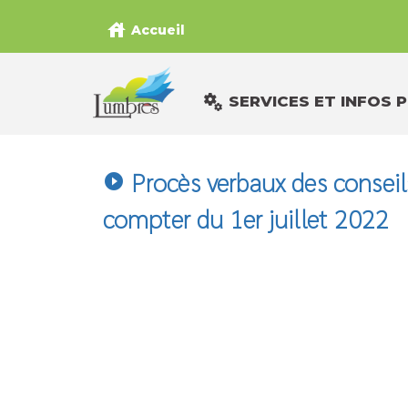
house
Accueil
miscellaneous_services
SERVICES ET INFOS 
Procès verbaux des consei
play_circle_filled
compter du 1er juillet 2022