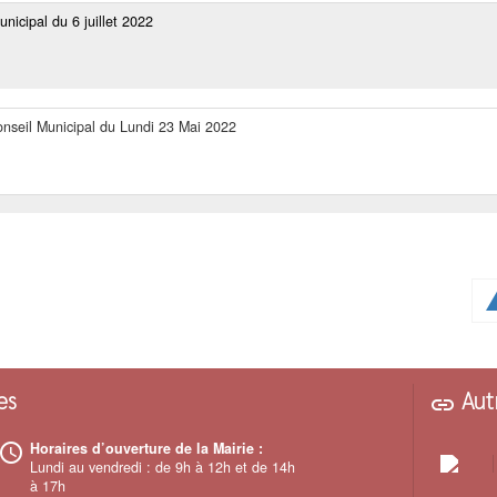
nicipal du 6 juillet 2022
onseil Municipal du Lundi 23 Mai 2022
war
es
Autr
link
Horaires d’ouverture de la Mairie :
ccess_time
Lundi au vendredi : de 9h à 12h et de 14h
à 17h