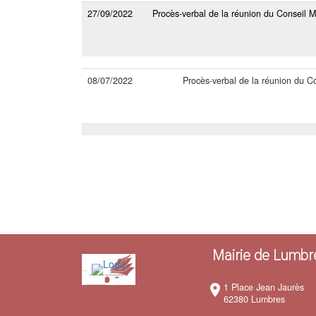
27/09/2022
Procès-verbal de la réunion du Conseil Mu
08/07/2022
Procès-verbal de la réunion du C
Mairie de Lumbr
a
1 Place Jean Jaurès
room
62380 Lumbres