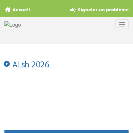
house
campaign
Accueil
Signaler un problème
ALsh 2026
play_circle_filled