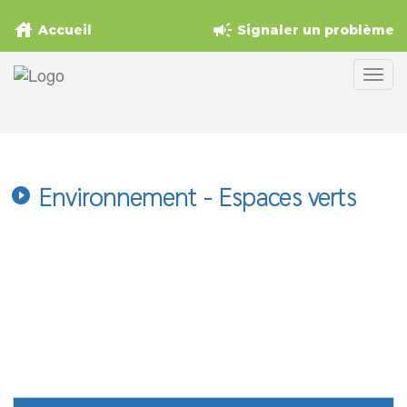
house
campaign
Accueil
Signaler un problème
Environnement - Espaces verts
play_circle_filled