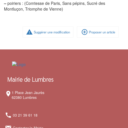
–
poiriers : (Comtesse de Paris, Sans pépins, Sucré des
Montluçon, Triomphe de Vienne)
warning
add_circle_outline
Suggérer une modification
Proposer un article
Mairie de Lumbres
1 Place Jean Jaurès
room
62380 Lumbres
call
03 21 39 61 18
mark_email_read
Contacter la Mairie