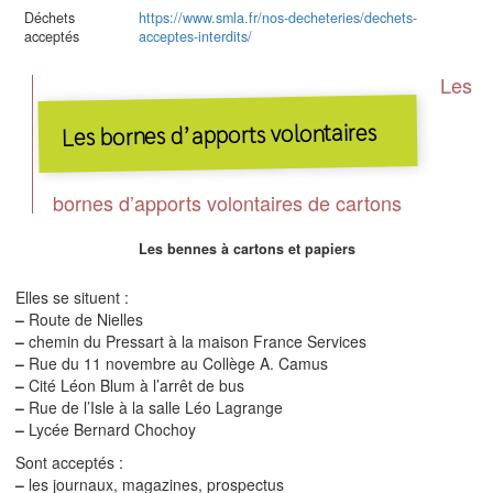
Déchets
https://www.smla.fr/nos-decheteries/dechets-
acceptés
acceptes-interdits/
Les
Les bornes d’apports volontaires
bornes d’apports volontaires de cartons
Les bennes à cartons et papiers
Elles se situent :
–
Route de Nielles
–
chemin du Pressart à la maison France Services
–
Rue du 11 novembre au Collège A. Camus
–
Cité Léon Blum à l’arrêt de bus
–
Rue de l’Isle à la salle Léo Lagrange
–
Lycée Bernard Chochoy
Sont acceptés :
–
les journaux, magazines, prospectus