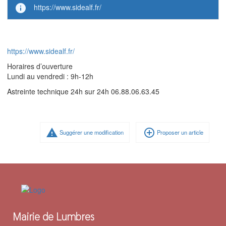
info
https://www.sidealf.fr/
https://www.sidealf.fr/
Horaires d’ouverture
Lundi au vendredi : 9h-12h
Astreinte technique 24h sur 24h 06.88.06.63.45
warning
add_circle_outline
Suggérer une modification
Proposer un article
Mairie de Lumbres