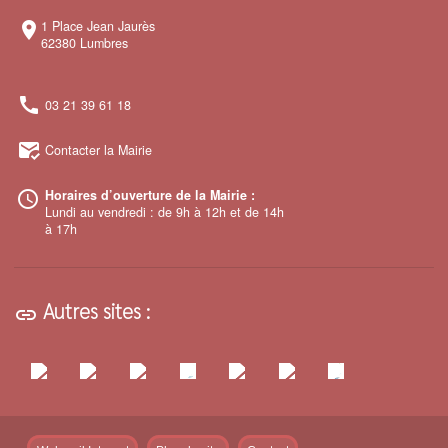
1 Place Jean Jaurès
room
62380 Lumbres
call
03 21 39 61 18
mark_email_read
Contacter la Mairie
Horaires d’ouverture de la Mairie :
access_time
Lundi au vendredi : de 9h à 12h et de 14h
à 17h
Autres sites :
link