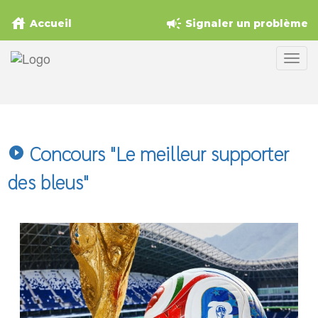
house
campaign
Accueil
Signaler un problème
Concours "Le meilleur supporter
play_circle_filled
des bleus"