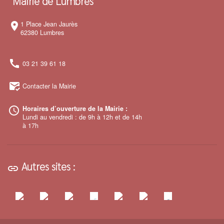
Mairie de Lumbres
1 Place Jean Jaurès
room
62380 Lumbres
call
03 21 39 61 18
mark_email_read
Contacter la Mairie
Horaires d’ouverture de la Mairie :
access_time
Lundi au vendredi : de 9h à 12h et de 14h
à 17h
Autres sites :
link