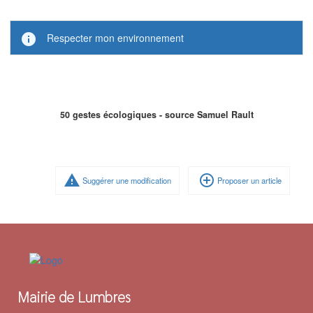
info
Respecter mon environnement
50 gestes écologiques - source Samuel Rault
warning
add_circle_outline
Suggérer une modification
Proposer un article
Mairie de Lumbres