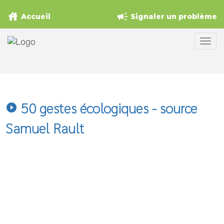
house
campaign
Accueil
Signaler un problème
50 gestes écologiques - source
play_circle_filled
Samuel Rault