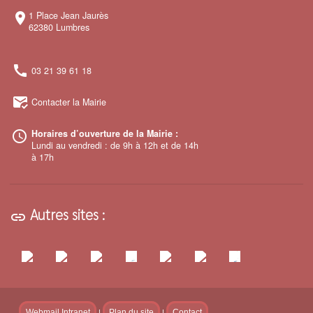
1 Place Jean Jaurès
room
62380 Lumbres
call
03 21 39 61 18
mark_email_read
Contacter la Mairie
Horaires d’ouverture de la Mairie :
access_time
Lundi au vendredi : de 9h à 12h et de 14h
à 17h
Autres sites :
link
Webmail Intranet
Plan du site
Contact
|
|